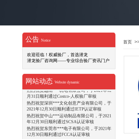
2022年1月14日顺利通过ISO9001认证审核
热烈祝贺广东***科技有限公司，于2022年1
月12日顺利通过Office Depot社会任责验厂审
核
热烈祝贺***文化用品（深圳）有限公司，于
2022年1月10日顺利通过DISNEY验厂审核
公告
Notice
热烈祝贺重庆***动力机械有限公司，于2022
>
首页
年1月10日顺利通过SMETA-4P认证审核
热烈祝贺江门***食品加工仓储有限公司，于
欢迎莅临！权威验厂，首选潜龙
2022年1月7日顺利通过SMETA-4P认证审核
潜龙验厂咨询网——专业综合验厂资讯门户
热烈祝贺***电器（深圳）有限公司，于2022
年1月7日顺利通过BSCI认证审核
网站动态
热烈祝贺越南***机电有限公司，于2021年12
Website dynamic
月31日顺利通过Costco-反恐验厂审核
热烈祝贺越南***机电有限公司，于2021年12
月31日顺利通过Costco-人权验厂审核
热烈祝贺深圳***文化创意产业有限公司，于
2021年12月30日顺利通过IETP认证审核
热烈祝贺中山***运动制品有限公司，于2021
年12月30日顺利通过SCSA认证审核
热烈祝贺东莞市***电子有限公司，于2021年
12月30日顺利通过FCCA认证审核