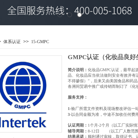
>
>>
体系认证
15-GMPC
GMPC
认证（
化妆品良好
简介说明：
化妆品GMPC认证，最早起
品、化妆品应当依法做到安全有效并有
不得掺假）”，后来又由美国食品和药品
各洲间贸易中推广或传销而制订了《化
服务支持：​
1-
验厂所需文件资料及现场整改评估一
3
-
以合同金额为准，中途不加收任何费
认证周期
：
1个月-2个月（以工厂实际
辅导周期：
8-12日 （以工厂人数范
结果承诺：
顺利通过审核，取得证书。