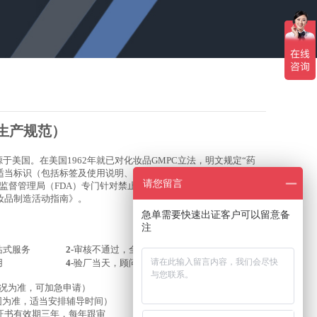
生产规范
）
源于美国。
在美国1962年就已对化妆品GMPC立法，明文规定“药
适当标识（包括标签及使用说明、副作用、注意事项等内容正确，
请您留言
监督管理局（FDA）专门针对禁止伪劣的或无商标的化妆品在美国
妆品制造活动指南》。
急单需要快速出证客户可以留意备
注
站式服务
2-
审核不通过，全款退还
用
4-
验厂当天，顾问全程陪审
情况为准，可加急申请）
在线咨询
围为准，适当安排辅导时间）
证书有效期三年，每年跟审