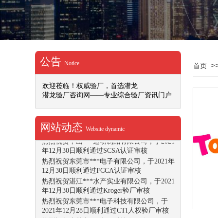
热烈祝贺***文化用品（深圳）有限公司，于
2022年1月10日顺利通过DISNEY验厂审核
热烈祝贺重庆***动力机械有限公司，于2022
年1月10日顺利通过SMETA-4P认证审核
热烈祝贺江门***食品加工仓储有限公司，于
2022年1月7日顺利通过SMETA-4P认证审核
公告
Notice
>
热烈祝贺***电器（深圳）有限公司，于2022
首页
年1月7日顺利通过BSCI认证审核
热烈祝贺越南***机电有限公司，于2021年12
欢迎莅临！权威验厂，首选潜龙
月31日顺利通过Costco-反恐验厂审核
潜龙验厂咨询网——专业综合验厂资讯门户
热烈祝贺越南***机电有限公司，于2021年12
月31日顺利通过Costco-人权验厂审核
网站动态
热烈祝贺深圳***文化创意产业有限公司，于
Website dynamic
2021年12月30日顺利通过IETP认证审核
热烈祝贺中山***运动制品有限公司，于2021
年12月30日顺利通过SCSA认证审核
热烈祝贺东莞市***电子有限公司，于2021年
12月30日顺利通过FCCA认证审核
热烈祝贺湛江***水产实业有限公司，于2021
年12月30日顺利通过Kroger验厂审核
热烈祝贺东莞市***电子科技有限公司，于
2021年12月28日顺利通过CTI人权验厂审核