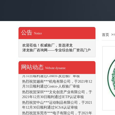
热烈祝贺深圳***文化创意产业有限公司，于
2022年1月14日顺利通过ISO9001认证审核
热烈祝贺广东***科技有限公司，于2022年1
月12日顺利通过Office Depot社会任责验厂审
核
热烈祝贺***文化用品（深圳）有限公司，于
公告
Notice
>
首页
2022年1月10日顺利通过DISNEY验厂审核
热烈祝贺重庆***动力机械有限公司，于2022
欢迎莅临！权威验厂，首选潜龙
年1月10日顺利通过SMETA-4P认证审核
潜龙验厂咨询网——专业综合验厂资讯门户
热烈祝贺江门***食品加工仓储有限公司，于
2022年1月7日顺利通过SMETA-4P认证审核
热烈祝贺***电器（深圳）有限公司，于2022
网站动态
年1月7日顺利通过BSCI认证审核
Website dynamic
热烈祝贺越南***机电有限公司，于2021年12
月31日顺利通过Costco-反恐验厂审核
热烈祝贺越南***机电有限公司，于2021年12
月31日顺利通过Costco-人权验厂审核
热烈祝贺深圳***文化创意产业有限公司，于
2021年12月30日顺利通过IETP认证审核
热烈祝贺中山***运动制品有限公司，于2021
年12月30日顺利通过SCSA认证审核
热烈祝贺东莞市***电子有限公司，于2021年