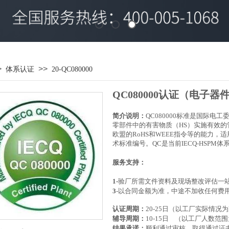
>
>>
体系认证
20-QC080000
QC080000认证
（
电子器件
​​​​​​​​简介说明：
QC080000标准是国际电工
零部件中的有害物质（HS）实施有效
欧盟的RoHS和WEEE指令等的能力
术标准编号。QC是当前IECQ-HSPM
服务支持：​
1-
验厂所需文件资料及现场整改评估一
3
-
以合同金额为准，中途不加收任何费
认证周期：
20-25日（以工厂实际情
辅导周期：
10-15日 （以工厂人数
结果承诺：
顺利通过审核，取得通过证