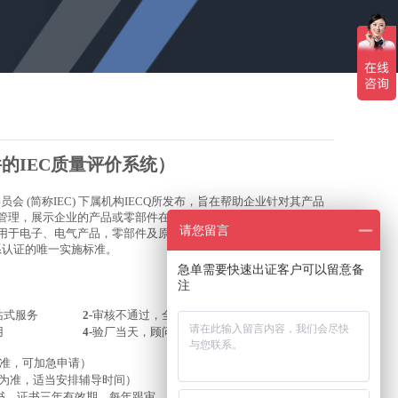
的IEC质量评价系统
）
委员会 (简称IEC) 下属机构IECQ所发布，旨在帮助企业针对其产品
的管理，展示企业的产品或零部件在符合相关国家、地区法律法规如
请您留言
，适用于电子、电气产品，零部件及原材料生产商。
QC 是IEC内部的技
体系认证的唯一
实施标准。
急单需要快速出证客户可以留意备
注
站式服务
2-
审核不通过，全款退还
用
4-
验厂当天，顾问全程陪审
况为准，可加急申请）
在线咨询
范围为准，适当安排辅导时间）
书。证书三年有效期，每年跟审