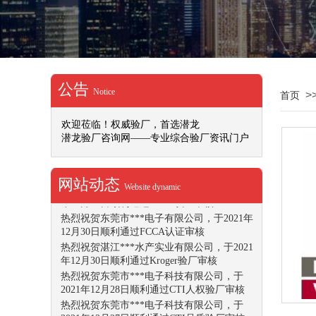
2022年1月10日顺利通过DISNEY验厂审核
热烈祝贺重庆***动力机械有限公司，于2022
年1月10日顺利通过SMETA-4P认证审核
热烈祝贺江门***食品加工仓储有限公司，于
2022年1月7日顺利通过SMETA-4P认证审核
热烈祝贺***电器（深圳）有限公司，于2022
公告
年1月7日顺利通过BSCI认证审核
Notice
>
首页
热烈祝贺越南***机电有限公司，于2021年12
月31日顺利通过Costco-反恐验厂审核
欢迎莅临！权威验厂，首选潜龙
热烈祝贺越南***机电有限公司，于2021年12
潜龙验厂咨询网——专业综合验厂资讯门户
月31日顺利通过Costco-人权验厂审核
热烈祝贺深圳***文化创意产业有限公司，于
2021年12月30日顺利通过IETP认证审核
网站动态
Website dynamic
热烈祝贺中山***运动制品有限公司，于2021
年12月30日顺利通过SCSA认证审核
热烈祝贺东莞市***电子有限公司，于2021年
12月30日顺利通过FCCA认证审核
热烈祝贺湛江***水产实业有限公司，于2021
年12月30日顺利通过Kroger验厂审核
热烈祝贺东莞市***电子科技有限公司，于
2021年12月28日顺利通过CTI人权验厂审核
热烈祝贺东莞市***电子科技有限公司，于