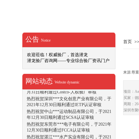
热烈祝贺广东***科技有限公司，于2022年1
月12日顺利通过Office Depot社会任责验厂审
核
热烈祝贺***文化用品（深圳）有限公司，于
2022年1月10日顺利通过DISNEY验厂审核
热烈祝贺重庆***动力机械有限公司，于2022
公告
Notice
首页
>
年1月10日顺利通过SMETA-4P认证审核
热烈祝贺江门***食品加工仓储有限公司，于
欢迎莅临！权威验厂，首选潜龙
2022年1月7日顺利通过SMETA-4P认证审核
潜龙验厂咨询网——专业综合验厂资讯门户
热烈祝贺***电器（深圳）有限公司，于2022
年1月7日顺利通过BSCI认证审核
来源:
尊重
热烈祝贺越南***机电有限公司，于2021年12
网站动态
月31日顺利通过Costco-反恐验厂审核
Website dynamic
热烈祝贺越南***机电有限公司，于2021年12
项目：Amf
月31日顺利通过Costco-人权验厂审核
买家：德
热烈祝贺深圳***文化创意产业有限公司，于
周期：20
2021年12月30日顺利通过IETP认证审核
深圳市聚
热烈祝贺中山***运动制品有限公司，于2021
年12月30日顺利通过SCSA认证审核
热烈祝贺东莞市***电子有限公司，于2021年
12月30日顺利通过FCCA认证审核
热烈祝贺湛江***水产实业有限公司，于2021