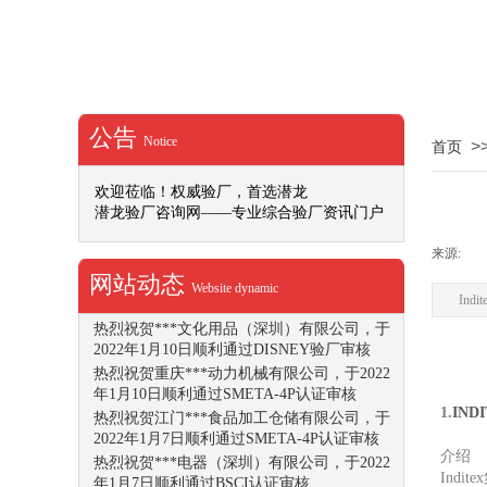
IETP认证申请和证书的不同状态
公告
热烈祝贺广州市***印刷有限公司，于2022年
Notice
>
首页
1月14日顺利通过SMETA-4P认证审核
热烈祝贺东莞市***实业有限公司，于2022年
欢迎莅临！权威验厂，首选潜龙
1月13日顺利通过Dollar Tree认证审核
潜龙验厂咨询网——专业综合验厂资讯门户
热烈祝贺深圳***文化创意产业有限公司，于
2022年1月14日顺利通过ISO9001认证审核
来源:
|
热烈祝贺广东***科技有限公司，于2022年1
网站动态
Website dynamic
月12日顺利通过Office Depot社会任责验厂审
In
核
热烈祝贺***文化用品（深圳）有限公司，于
2022年1月10日顺利通过DISNEY验厂审核
热烈祝贺重庆***动力机械有限公司，于2022
年1月10日顺利通过SMETA-4P认证审核
1.
IND
热烈祝贺江门***食品加工仓储有限公司，于
2022年1月7日顺利通过SMETA-4P认证审核
介绍
热烈祝贺***电器（深圳）有限公司，于2022
Indit