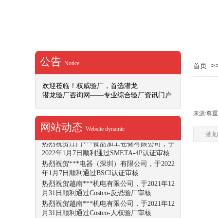
IETP认证申请和证书的不同状态
热烈祝贺广州市***印刷有限公司，于2022年
1月14日顺利通过SMETA-4P认证审核
热烈祝贺东莞市***实业有限公司，于2022年
1月13日顺利通过Dollar Tree认证审核
热烈祝贺深圳***文化创意产业有限公司，于
公告
Notice
>
首页
2022年1月14日顺利通过ISO9001认证审核
热烈祝贺广东***科技有限公司，于2022年1
欢迎莅临！权威验厂，首选潜龙
月12日顺利通过Office Depot社会任责验厂审
潜龙验厂咨询网——专业综合验厂资讯门户
核
热烈祝贺***文化用品（深圳）有限公司，于
来源:
尊重
2022年1月10日顺利通过DISNEY验厂审核
网站动态
热烈祝贺重庆***动力机械有限公司，于2022
Website dynamic
潜龙
年1月10日顺利通过SMETA-4P认证审核
热烈祝贺江门***食品加工仓储有限公司，于
2022年1月7日顺利通过SMETA-4P认证审核
热烈祝贺***电器（深圳）有限公司，于2022
年1月7日顺利通过BSCI认证审核
热烈祝贺越南***机电有限公司，于2021年12
月31日顺利通过Costco-反恐验厂审核
热烈祝贺越南***机电有限公司，于2021年12
月31日顺利通过Costco-人权验厂审核