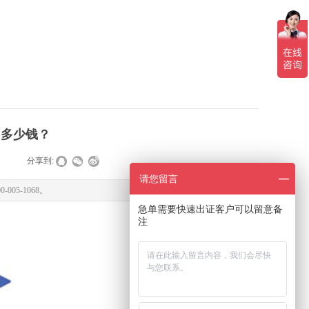
？多少钱？
|
分享到:
请您留言
5-1068。
急单需要快速出证客户可以留意备
注