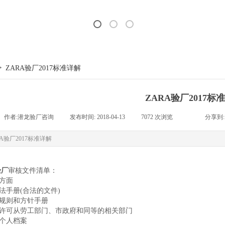
>
ZARA验厂2017标准详解
ZARA验厂2017标
作者:
潜龙验厂咨询
|
发布时间:
2018-04-13
|
7072
次浏览
|
|
分享到:
RA验厂2017标准详解
验厂
审核文件清单：
工方面
劳动法手册(合法的文件)
雇佣规则和方针手册
劳动许可从劳工部门、市政府和同等的相关部门
员工个人档案