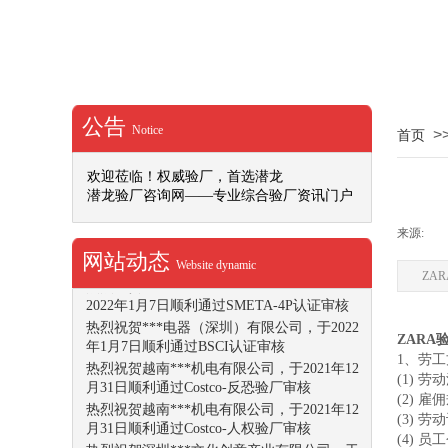
IETP认证申请和证书的不同状态
热烈祝贺广州市***印刷有限公司，于2022年
1月14日顺利通过SMETA-4P认证审核
热烈祝贺东莞市***实业有限公司，于2022年
1月13日顺利通过Dollar Tree认证审核
热烈祝贺深圳***文化创意产业有限公司，于
公告
2022年1月14日顺利通过ISO9001认证审核
Notice
>
首页
热烈祝贺广东***科技有限公司，于2022年1
月12日顺利通过Office Depot社会任责验厂审
欢迎莅临！权威验厂，首选潜龙
核
潜龙验厂咨询网——专业综合验厂资讯门户
热烈祝贺***文化用品（深圳）有限公司，于
2022年1月10日顺利通过DISNEY验厂审核
来源:
|
热烈祝贺重庆***动力机械有限公司，于2022
网站动态
Website dynamic
年1月10日顺利通过SMETA-4P认证审核
ZA
热烈祝贺江门***食品加工仓储有限公司，于
2022年1月7日顺利通过SMETA-4P认证审核
热烈祝贺***电器（深圳）有限公司，于2022
ZARA
年1月7日顺利通过BSCI认证审核
1、劳
热烈祝贺越南***机电有限公司，于2021年12
(1) 
月31日顺利通过Costco-反恐验厂审核
(2) 
热烈祝贺越南***机电有限公司，于2021年12
(3) 
月31日顺利通过Costco-人权验厂审核
(4) 