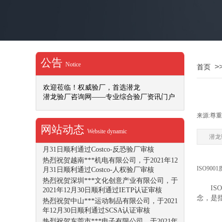
1月13日顺利通过Dollar Tree认证审核
热烈祝贺深圳***文化创意产业有限公司，于
2022年1月14日顺利通过ISO9001认证审核
热烈祝贺广东***科技有限公司，于2022年1
月12日顺利通过Office Depot社会任责验厂审
核
公告
热烈祝贺***文化用品（深圳）有限公司，于
Notice
>
首页
2022年1月10日顺利通过DISNEY验厂审核
热烈祝贺重庆***动力机械有限公司，于2022
欢迎莅临！权威验厂，首选潜龙
年1月10日顺利通过SMETA-4P认证审核
潜龙验厂咨询网——专业综合验厂资讯门户
热烈祝贺江门***食品加工仓储有限公司，于
2022年1月7日顺利通过SMETA-4P认证审核
来源:
尊重
热烈祝贺***电器（深圳）有限公司，于2022
网站动态
年1月7日顺利通过BSCI认证审核
Website dynamic
潜龙
热烈祝贺越南***机电有限公司，于2021年12
月31日顺利通过Costco-反恐验厂审核
热烈祝贺越南***机电有限公司，于2021年12
ISO90
月31日顺利通过Costco-人权验厂审核
热烈祝贺深圳***文化创意产业有限公司，于
ISO9
2021年12月30日顺利通过IETP认证审核
念，是指
热烈祝贺中山***运动制品有限公司，于2021
年12月30日顺利通过SCSA认证审核